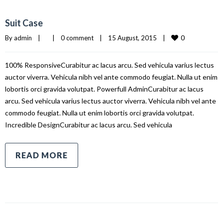
Suit Case
0
By 
admin
|
|
0 comment
|
15 August, 2015    
|
100% ResponsiveCurabitur ac lacus arcu. Sed vehicula varius lectus
auctor viverra. Vehicula nibh vel ante commodo feugiat. Nulla ut enim
lobortis orci gravida volutpat. Powerfull AdminCurabitur ac lacus
arcu. Sed vehicula varius lectus auctor viverra. Vehicula nibh vel ante
commodo feugiat. Nulla ut enim lobortis orci gravida volutpat.
Incredible DesignCurabitur ac lacus arcu. Sed vehicula
READ MORE