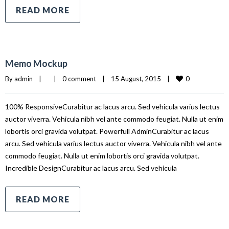
READ MORE
Memo Mockup
0
By 
admin
|
|
0 comment
|
15 August, 2015    
|
100% ResponsiveCurabitur ac lacus arcu. Sed vehicula varius lectus
auctor viverra. Vehicula nibh vel ante commodo feugiat. Nulla ut enim
lobortis orci gravida volutpat. Powerfull AdminCurabitur ac lacus
arcu. Sed vehicula varius lectus auctor viverra. Vehicula nibh vel ante
commodo feugiat. Nulla ut enim lobortis orci gravida volutpat.
Incredible DesignCurabitur ac lacus arcu. Sed vehicula
READ MORE